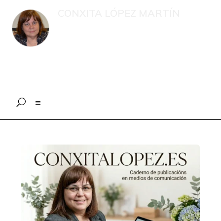
CONXITA LÓPEZ MARTÍN
Recompilación de publicacións e
intervencións en medios de
comunicación sobre menores, o eido
educativo e a xestión psicolóxica en
situacións de emerxencia