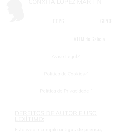
CONXITA LÓPEZ MARTÍN
Mestra, psicóloga colexiada G-
COPG
GIPCE
2981 do
, membro do
,
psicoterapeuta familiar e docente
ATFM de Galicia
acreditada pola
Aviso Legal
&
Política de Cookies
&
Política de Privacidade
&
DEREITOS DE AUTOR E USO
LEXÍTIMO:
Esta web recompila
artigos de prensa,