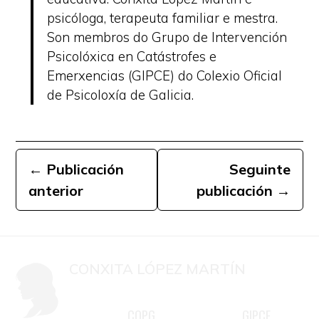
psicóloga, terapeuta familiar e mestra.
Son membros do Grupo de Intervención
Psicolóxica en Catástrofes e
Emerxencias (GIPCE) do Colexio Oficial
de Psicoloxía de Galicia.
←
Publicación
Seguinte
anterior
publicación
→
CONXITA LÓPEZ MARTÍN
Mestra, psicóloga colexiada G-
COPG
GIPCE
2981 do
, membro do
,