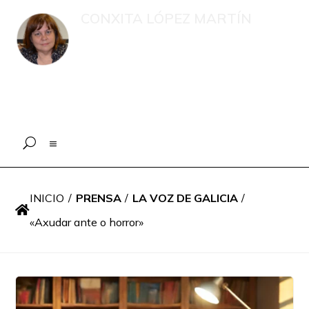
CONXITA LÓPEZ MARTÍN
Recompilación de publicacións e
intervencións en medios de
comunicación sobre menores, o eido
educativo e a xestión psicolóxica en
situacións de emerxencia
INICIO
/
PRENSA
/
LA VOZ DE GALICIA
/

«Axudar ante o horror»