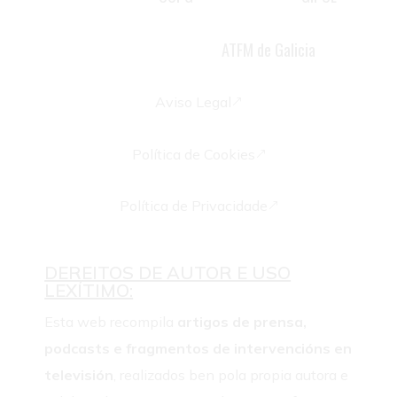
psicoterapeuta familiar e docente
ATFM de Galicia
acreditada pola
Aviso Legal
&
Política de Cookies
&
Política de Privacidade
&
DEREITOS DE AUTOR E USO
LEXÍTIMO:
Esta web recompila
artigos de prensa,
podcasts e fragmentos de intervencións en
televisión
, realizados ben pola propia autora e