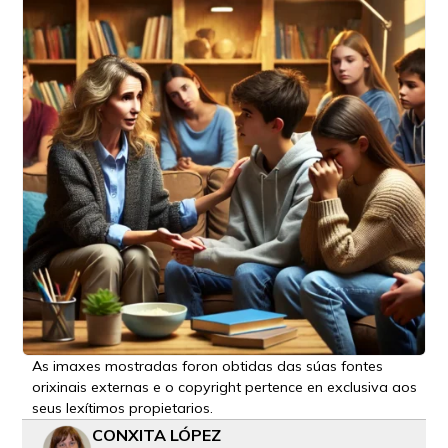
As imaxes mostradas foron obtidas das súas fontes
orixinais externas e o copyright pertence en exclusiva aos
seus lexítimos propietarios.
CONXITA LÓPEZ