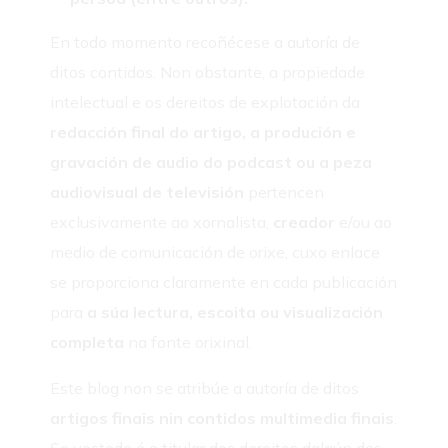
En todo momento recoñécese a autoría de
ditos contidos. Non obstante, a propiedade
intelectual e os dereitos de explotación da
redacción final do artigo, a produción e
gravación de audio do podcast ou a peza
audiovisual de televisión
pertencen
exclusivamente ao xornalista,
creador
e/ou ao
medio de comunicación de orixe, cuxo enlace
se proporciona claramente en cada publicación
para
a súa lectura, escoita ou visualización
completa
na fonte orixinal.
Este blog non se atribúe a autoría de ditos
artigos finais nin contidos multimedia finais
.
Se vostede é o titular dos dereitos dalgún dos