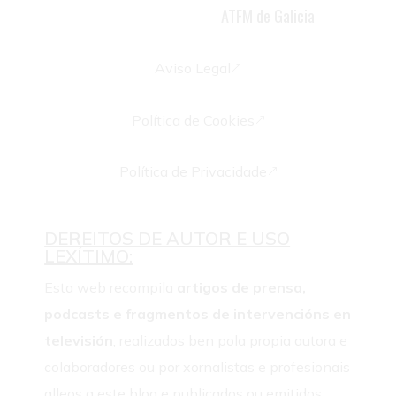
ATFM de Galicia
acreditada pola
Aviso Legal
&
Política de Cookies
&
Política de Privacidade
&
DEREITOS DE AUTOR E USO
LEXÍTIMO:
Esta web recompila
artigos de prensa,
podcasts e fragmentos de intervencións en
televisión
, realizados ben pola propia autora e
colaboradores ou por xornalistas e profesionais
alleos a este blog e publicados ou emitidos