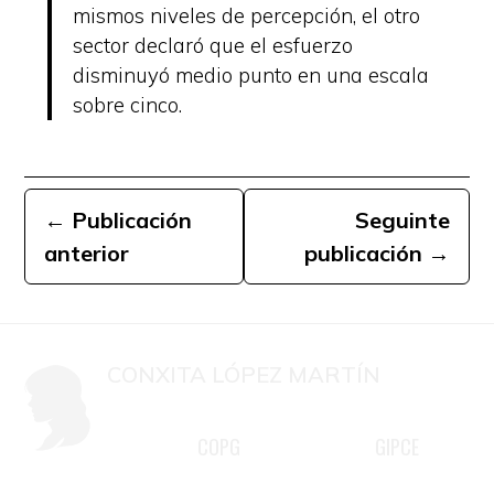
mismos niveles de percepción, el otro
sector declaró que el esfuerzo
disminuyó medio punto en una escala
sobre cinco.
←
Publicación
Seguinte
anterior
publicación
→
CONXITA LÓPEZ MARTÍN
Mestra, psicóloga colexiada G-
COPG
GIPCE
2981 do
, membro do
,
psicoterapeuta familiar e docente