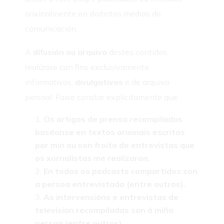
orixinalmente en distintos medios de
comunicación.
A
difusión ou arquivo
destes contidos
realízase con fins exclusivamente
informativos,
divulgativos
e de arquivo
persoal. Faise constar explicitamente que:
Os artigos de prensa recompilados
baséanse en textos orixinais escritos
por min ou son froito de entrevistas que
os xornalistas me realizaron.
En todos os podcasts compartidos son
a persoa entrevistada (entre outros).
As intervencións e entrevistas de
televisión recompiladas son á miña
persoa (entre outros).