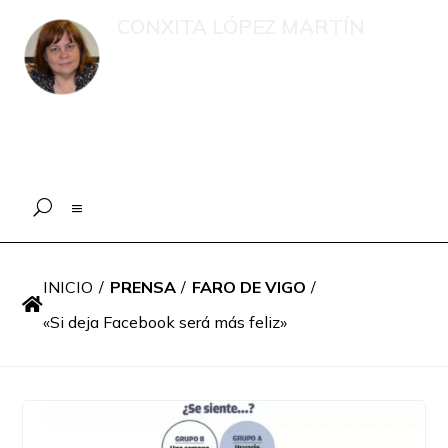
CONXITA LÓPEZ MARTÍN
Recompilación de publicacións e
intervencións en medios de
comunicación sobre menores, o eido
educativo e a xestión psicolóxica en
situacións de emerxencia
INICIO
/
PRENSA
/
FARO DE VIGO
/

«Si deja Facebook será más feliz»