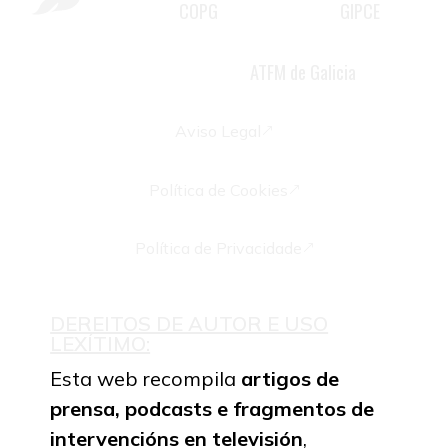
COPG
GIPCE
2981 do
, membro do
,
psicoterapeuta familiar e docente
ATFM de Galicia
acreditada pola
Aviso Legal
&
Política de Cookies
&
Política de Privacidade
&
DEREITOS DE AUTOR E USO
LEXÍTIMO:
Esta web recompila
artigos de
prensa,
podcasts e fragmentos de
intervencións en televisión
,