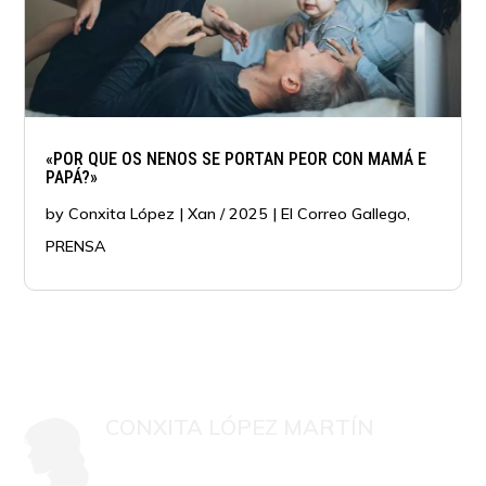
«POR QUE OS NENOS SE PORTAN PEOR CON MAMÁ E
PAPÁ?»
by
Conxita López
|
Xan / 2025
|
El Correo Gallego
,
PRENSA
CONXITA LÓPEZ MARTÍN
Mestra, psicóloga colexiada G-