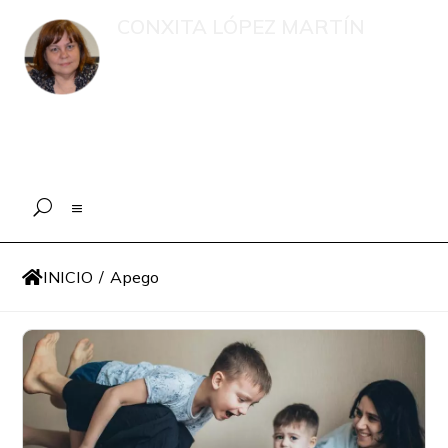
CONXITA LÓPEZ MARTÍN
Recompilación de publicacións e
intervencións en medios de
comunicación sobre menores, o eido
educativo e a xestión psicolóxica en
situacións de emerxencia
INICIO
/
Apego
