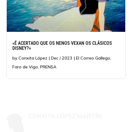
«É ACERTADO QUE OS NENOS VEXAN OS CLÁSICOS
DISNEY?»
by
Conxita López
|
Dec / 2023
|
El Correo Gallego
,
Faro de Vigo
,
PRENSA
CONXITA LÓPEZ MARTÍN
Mestra, psicóloga colexiada G-