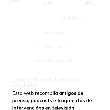
COPG
GIPCE
2981 do
, membro do
,
psicoterapeuta familiar e docente
ATFM de Galicia
acreditada pola
Aviso Legal
&
Política de Cookies
&
Política de Privacidade
&
DEREITOS DE AUTOR E USO
LEXÍTIMO:
Esta web recompila
artigos de
prensa,
podcasts e fragmentos de
intervencións en televisión
,