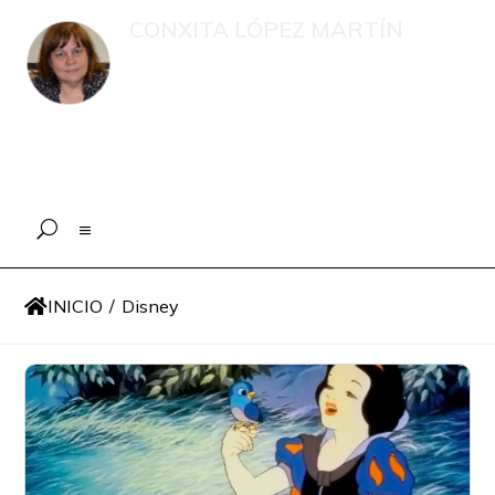
CONXITA LÓPEZ MARTÍN
Recompilación de publicacións e
intervencións en medios de
comunicación sobre menores, o eido
educativo e a xestión psicolóxica en
situacións de emerxencia
INICIO
/
Disney
