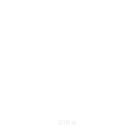
ATFM de
 e docente acreditada pola