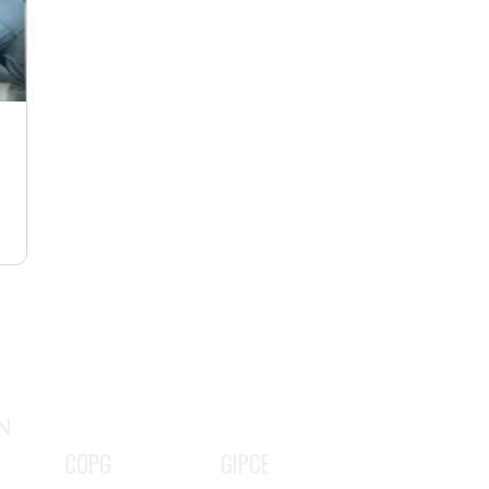
N
COPG
GIPCE
-2981 do
, membro do
, psicoterapeuta familiar