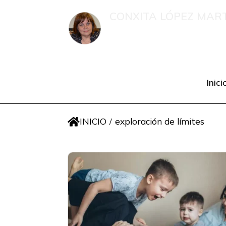
CONXITA LÓPEZ MAR
Recompilación de publicació
psicolóxica en situacións de
Inici

INICIO
exploración de límites
/