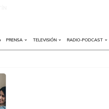
TÍN
ns e intervencións en medios de comunicación sobre men
 emerxencia
o
PRENSA
TELEVISIÓN
RADIO-PODCAST