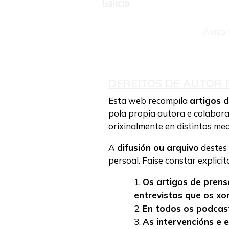
Galicia
Aviso 
DEREITOS DE AUTOR E
Esta web recompila
artigos 
pola propia autora e colaborad
orixinalmente en distintos me
A
difusión ou arquivo
destes 
persoal. Faise constar explici
Os artigos de prens
entrevistas que os xor
En todos os podcast
As intervencións e 