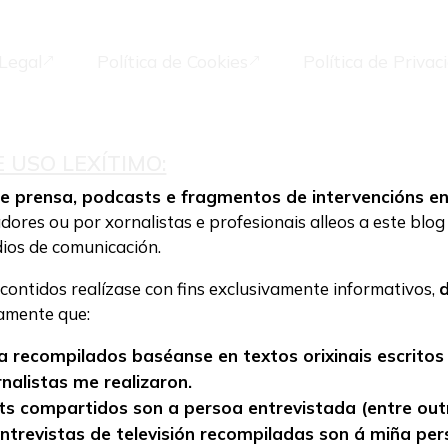
Legal
Política de Cookies
Política de Privac
&
&
 USO LEXÍTIMO:
de prensa,
podcasts e fragmentos de intervencións en 
ores ou por xornalistas e profesionais alleos a este blog
dios de comunicación.
contidos realízase con fins exclusivamente informativos,
d
tamente que:
a recompilados baséanse en textos orixinais escritos 
nalistas me realizaron.
s compartidos son a persoa entrevistada (entre out
entrevistas de televisión recompiladas son á miña per