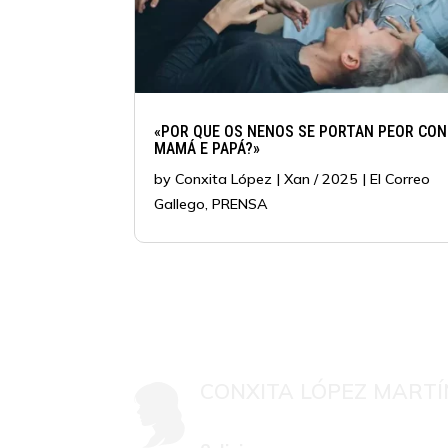
«POR QUE OS NENOS SE PORTAN PEOR CON
MAMÁ E PAPÁ?»
by
Conxita López
|
Xan / 2025
|
El Correo
Gallego
,
PRENSA
CONXITA LÓPEZ MARTÍ
Mestra, psicóloga colexiada G