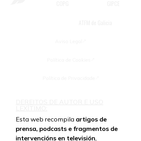
COPG
GIPCE
2981 do
, membro do
,
psicoterapeuta familiar e docente
ATFM de Galicia
acreditada pola
Aviso Legal
&
Política de Cookies
&
Política de Privacidade
&
DEREITOS DE AUTOR E USO
LEXÍTIMO:
Esta web recompila
artigos de
prensa,
podcasts e fragmentos de
intervencións en televisión
,