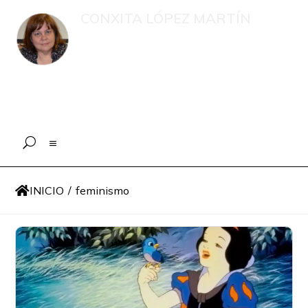
CONXITA LÓPEZ MARTÍN
Recompilación de publicacións e
intervencións en medios de
comunicación sobre menores, o eido
educativo e a xestión psicolóxica en
situacións de emerxencia
INICIO
/
feminismo
