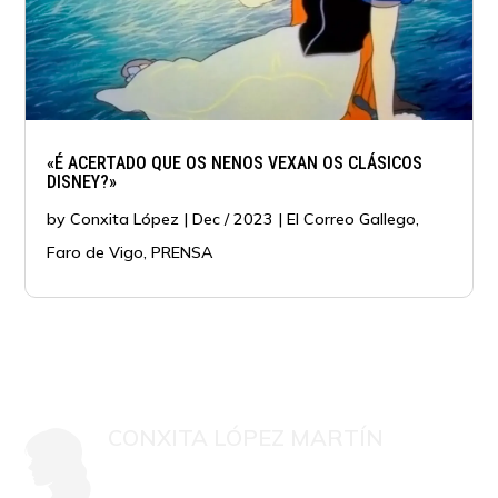
«É ACERTADO QUE OS NENOS VEXAN OS CLÁSICOS
DISNEY?»
by
Conxita López
|
Dec / 2023
|
El Correo Gallego
,
Faro de Vigo
,
PRENSA
CONXITA LÓPEZ MARTÍN
Mestra, psicóloga colexiada G-