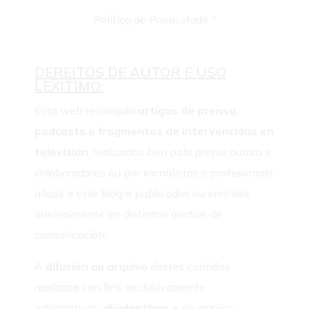
Política de Privacidade
&
DEREITOS DE AUTOR E USO
LEXÍTIMO:
Esta web recompila
artigos de prensa,
podcasts e fragmentos de intervencións en
televisión
, realizados ben pola propia autora e
colaboradores ou por xornalistas e profesionais
alleos a este blog e publicados ou emitidos
orixinalmente en distintos medios de
comunicación.
A
difusión ou arquivo
destes contidos
realízase con fins exclusivamente
informativos,
divulgativos
e de arquivo