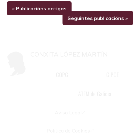
« Publicacións antigas
Seguintes publicacións »
CONXITA LÓPEZ MARTÍN
Mestra, psicóloga colexiada G-
COPG
GIPCE
2981 do
, membro do
,
psicoterapeuta familiar e docente
ATFM de Galicia
acreditada pola
Aviso Legal
&
Política de Cookies
&