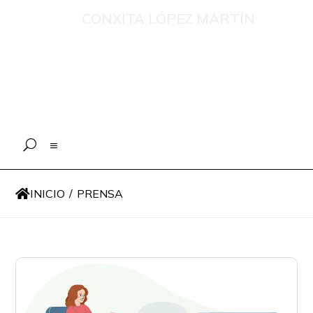
CONXITA LÓPEZ MARTÍN
Recompilación de publicacións e
intervencións en medios de
comunicación sobre menores, o eido
educativo e a xestión psicolóxica en
situacións de emerxencia
INICIO
/
PRENSA
