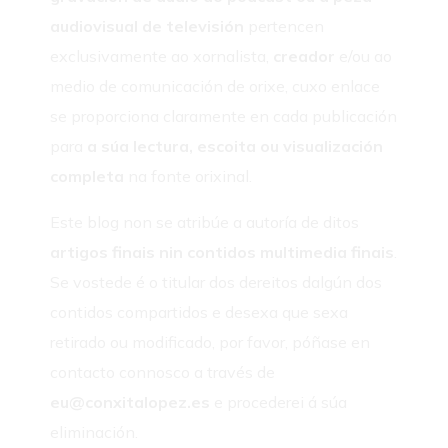
audiovisual de televisión
pertencen
exclusivamente ao xornalista,
creador
e/ou ao
medio de comunicación de orixe, cuxo enlace
se proporciona claramente en cada publicación
para
a súa lectura, escoita ou visualización
completa
na fonte orixinal.
Este blog non se atribúe a autoría de ditos
artigos finais nin contidos multimedia finais
.
Se vostede é o titular dos dereitos dalgún dos
contidos compartidos e desexa que sexa
retirado ou modificado, por favor, póñase en
contacto connosco a través de
eu
@
conxitalopez
.
es
e procederei á súa
eliminación.