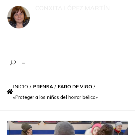
CONXITA LÓPEZ MARTÍN
Recompilación de publicacións e
intervencións en medios de
comunicación sobre menores, o eido
educativo e a xestión psicolóxica en
situacións de emerxencia
INICIO
/
PRENSA
/
FARO DE VIGO
/

«Proteger a los niños del horror bélico»