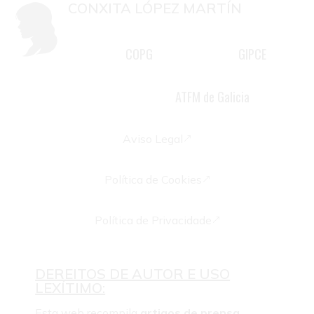
CONXITA LÓPEZ MARTÍN
Mestra, psicóloga colexiada G-
COPG
GIPCE
2981 do
, membro do
,
psicoterapeuta familiar e docente
ATFM de Galicia
acreditada pola
Aviso Legal
&
Política de Cookies
&
Política de Privacidade
&
DEREITOS DE AUTOR E USO
LEXÍTIMO:
Esta web recompila
artigos de prensa,